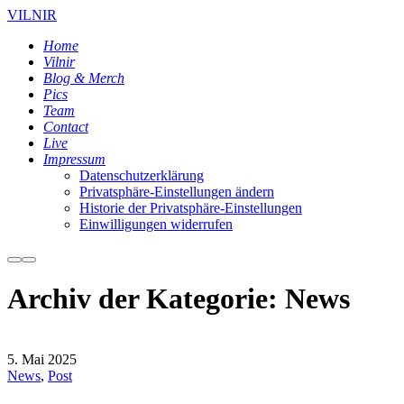
VILNIR
Home
Vilnir
Blog & Merch
Pics
Team
Contact
Live
Impressum
Datenschutzerklärung
Privatsphäre-Einstellungen ändern
Historie der Privatsphäre-Einstellungen
Einwilligungen widerrufen
Weitere
Hauptmenü
Informationen
Archiv der Kategorie:
News
5. Mai 2025
News
,
Post